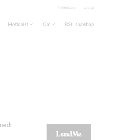
Nyhedsbrev
Log på
Motionist
Om
RSL Klubshop
med: